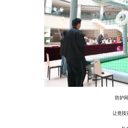
防护
让竞技