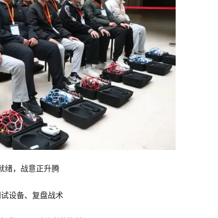
就绪，战意正升腾
调试设备、复盘战术