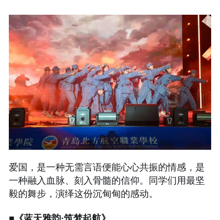
爱国，是一种无需言语便能心心共振的情感，是
一种融入血脉、刻入骨髓的信仰。同学们用最坚
毅的舞步，演绎这份沉甸甸的感动。
■《蓝天雅韵·筑梦起航》