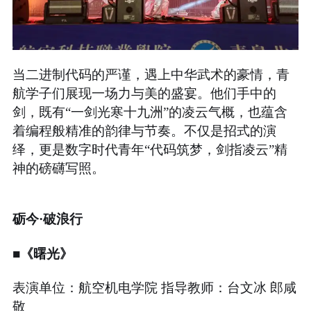
当二进制代码的严谨，遇上中华武术的豪情，青
航学子们展现一场力与美的盛宴。他们手中的
剑，既有“一剑光寒十九洲”的凌云气概，也蕴含
着编程般精准的韵律与节奏。不仅是招式的演
绎，更是数字时代青年“代码筑梦，剑指凌云”精
神的磅礴写照。
砺今·破浪行
■《曙光》
表演单位：航空机电学院 指导教师：台文冰 郎咸
敬