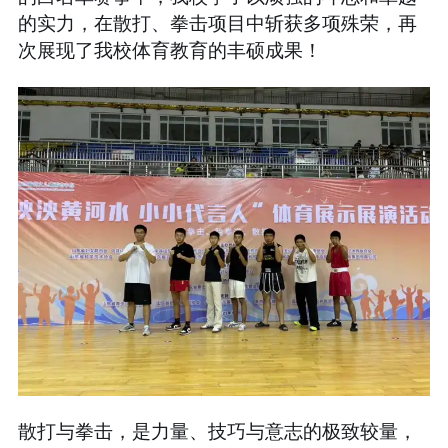
的实力，在散打、拳击项目中斩获多项殊荣，再
次展现了我校体育教育的丰硕成果！
散打与拳击，是力量、技巧与意志的极致较量，