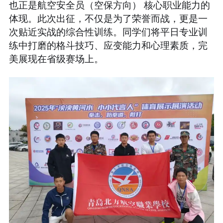
也正是航空安全员（空保方向） 核心职业能力的
体现。此次出征，不仅是为了荣誉而战，更是一
次贴近实战的综合性训练。同学们将平日专业训
练中打磨的格斗技巧、应变能力和心理素质，完
美展现在省级赛场上。