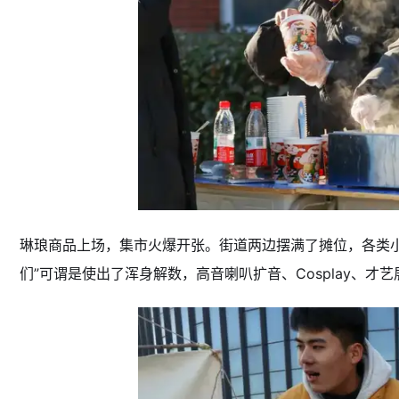
琳琅商品上场，集市火爆开张。街道两边摆满了摊位，各类小商
们”可谓是使出了浑身解数，高音喇叭扩音、Cosplay、才