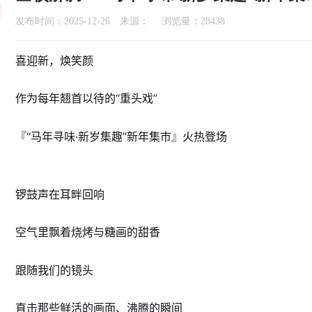
发布时间：2025-12-26 来源： 浏览量：28438
喜迎新，焕笑颜
作为每年翘首以待的“重头戏”
『“马年寻味·新岁集趣”新年集市』火热登场
锣鼓声在耳畔回响
空气里飘着烧烤与糖画的甜香
跟随我们的镜头
直击那些鲜活的画面、沸腾的瞬间